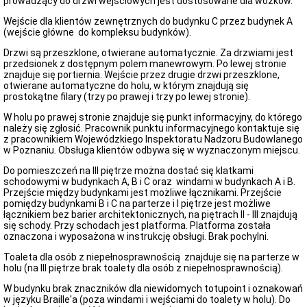
prowadzący do drzwi wejściowych jest dostosowane dla wózków.
Wejście dla klientów zewnętrznych do budynku C przez budynek A
(wejście główne do kompleksu budynków).
Drzwi są przeszklone, otwierane automatycznie. Za drzwiami jest
przedsionek z dostępnym polem manewrowym. Po lewej stronie
znajduje się portiernia. Wejście przez drugie drzwi przeszklone,
otwierane automatyczne do holu, w którym znajdują się
prostokątne filary (trzy po prawej i trzy po lewej stronie).
W holu po prawej stronie znajduje się punkt informacyjny, do którego
należy się zgłosić. Pracownik punktu informacyjnego kontaktuje się
z pracownikiem Wojewódzkiego Inspektoratu Nadzoru Budowlanego
w Poznaniu. Obsługa klientów odbywa się w wyznaczonym miejscu.
Do pomieszczeń na III piętrze można dostać się klatkami
schodowymi w budynkach A, B i C oraz windami w budynkach A i B.
Przejście między budynkami jest możliwe łącznikami. Przejście
pomiędzy budynkami B i C na parterze i I piętrze jest możliwe
łącznikiem bez barier architektonicznych, na piętrach II - III znajdują
się schody. Przy schodach jest platforma. Platforma została
oznaczona i wyposażona w instrukcję obsługi. Brak pochylni.
Toaleta dla osób z niepełnosprawnością znajduje się na parterze w
holu (na III piętrze brak toalety dla osób z niepełnosprawnością).
W budynku brak znaczników dla niewidomych totupoint i oznakowań
w języku Braille'a (poza windami i wejściami do toalety w holu). Do