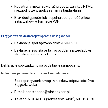
i
aktualności
Kod strony może zawierać przestarzały kod HTML,
niezgodny ze współczesnymi standardami
Obwieszczenia
Dostępność
Brak dostępności lub niepełna dostępność plików
załączników w formacie PDF
Deklaracja
dostępności
Koordynator
ds.
Przygotowanie deklaracji w sprawie dostępności
dostępności
Deklarację sporządzono dnia:
2020-09-30
Plan
działań
Deklarację została ostatnio poddana przeglądowi i
-
aktualizacji dnia:
2021-03-23
zapewnienie
dostępności
osobom
Deklarację sporządzono na podstawie samooceny.
ze
szczególnymi
Informacje zwrotne i dane kontaktowe
potrzebami
Za rozpatrywanie uwag i wniosków odpowiada:
Ewa
Raport
Zajączkowska
.
o
stanie
E-mail:
dostepnosc@winbpoznan.pl
zapewnienia
dostępności
Telefon:
618541154 (sekretariat WINB), 603 194 190
podmiotu
publicznego