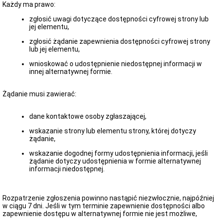
-
Każdy ma prawo:
stan
na
zgłosić uwagi dotyczące dostępności cyfrowej strony lub
01.01.2021
jej elementu,
r.
zgłosić żądanie zapewnienia dostępności cyfrowej strony
Wniosek
lub jej elementu,
o
zapewnienie
wnioskować o udostępnienie niedostępnej informacji w
dostępności
innej alternatywnej formie.
cyfrowej
Wniosek
Żądanie musi zawierać:
o
zapewnienie
dostępności
dane kontaktowe osoby zgłaszającej,
architektonicznej
lub
wskazanie strony lub elementu strony, której dotyczy
informacyjno-
żądanie,
komunikacyjnej
wskazanie dogodnej formy udostępnienia informacji, jeśli
Zgłoszenie
żądanie dotyczy udostępnienia w formie alternatywnej
dotyczące
informacji niedostępnej.
korzystania
ze
świadczenia
ETR
Rozpatrzenie zgłoszenia powinno nastąpić niezwłocznie, najpóźniej
-
w ciągu 7 dni. Jeśli w tym terminie zapewnienie dostępności albo
informacja
zapewnienie dostępu w alternatywnej formie nie jest możliwe,