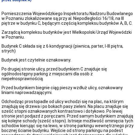
przez budynek A)
Pomieszczenia Wojewódzkiego Inspektoratu Nadzoru Budowlanego
w Poznaniu zlokalizowane są przy al. Niepodległości 16/18, na III
piętrze w budynku C, będącym częścią kompleksu budynków A, B, C.
Zarządcą kompleksu budynków jest Wielkopolski Urząd Wojewódzki
w Poznaniu.
Budynek C składa się z 6 kondygnacji (piwnica, parter, I-III piętra,
strych)
Budynek jest czytelnie oznakowany.
Po drugiej stronie ulicy, przed budynkiem C znajduje się
ogólnodostępny parking z miejscami dla osób z
niepełnosprawnością.
Przed budynkiem biegnie ciąg pieszy wzdłuż ulicy, oznakowany
liniami naprowadzającymi.
Odchodząc prostopadle od ulicy wchodzi się na plac, na którym
znajdują się drzewa i po bokach pasy zieleni. Na placu znajduje się
sześć stopni oznakowanych kontrastowo i dotykowo. Po lewej
stronie jest podjazd z poręczami. Przed samym budynkiem znajdują
się kolejne schody (sześć stopni). Istnieje możliwość ominięcia tych
schodów kierując się na lewo, w stronę parkingu wewnętrznego przy
bocznej ścianie budynku. Wejście od strony parkingu na podest