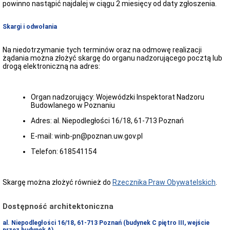
w
powinno nastąpić najdalej w ciągu 2 miesięcy od daty zgłoszenia.
tekście
łatwym
Skargi i odwołania
do
czytania
i
Na niedotrzymanie tych terminów oraz na odmowę realizacji
zrozumienia
żądania można złożyć skargę do organu nadzorującego pocztą lub
Biuletyn
drogą elektroniczną na adres:
Informacji
Publicznej
Polityka
Organ nadzorujący: Wojewódzki Inspektorat Nadzoru
Prywatności
Budowlanego w Poznaniu
Instrukcja
Adres: al. Niepodległości 16/18, 61-713 Poznań
korzystania
z
E-mail: winb-pn@poznan.uw.gov.pl
BIP
Redakcja
Telefon: 618541154
Biuletynu
Skargę można złożyć również do
Rzecznika Praw Obywatelskich
.
Dostępność architektoniczna
al. Niepodległości 16/18, 61-713 Poznań (budynek C piętro III, wejście