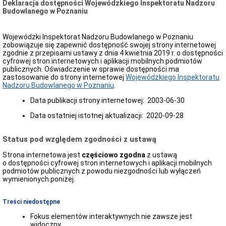
Deklaracja dostępności Wojewódzkiego Inspektoratu Nadzoru
Inspektoracie
Budowlanego w Poznaniu
Dane
adresowe
Wojewódzki Inspektorat Nadzoru Budowlanego w Poznaniu
Godziny
zobowiązuje się zapewnić dostępność swojej strony internetowej
urzędowania
zgodnie z przepisami ustawy z dnia 4 kwietnia 2019 r. o dostępności
Struktura
cyfrowej stron internetowych i aplikacji mobilnych podmiotów
Inspektoratu
publicznych. Oświadczenie w sprawie dostępności ma
zastosowanie do strony internetowej
Wojewódzkiego Inspektoratu
Kierownictwo
Nadzoru Budowlanego w Poznaniu
.
Inspektoratu
Powiatowe
Data publikacji strony internetowej:
2003-06-30
Inspektoraty
Nadzoru
Data ostatniej istotnej aktualizacji:
2020-09-28
Budowlanego
woj.
Status pod względem zgodności z ustawą
wlkp.
Dane
Strona internetowa jest
częściowo zgodna
z ustawą
teleadresowe
o dostępności cyfrowej stron internetowych i aplikacji mobilnych
PINB
podmiotów publicznych z powodu niezgodności lub wyłączeń
woj.
wymienionych poniżej.
wielkopolskiego
Aktualności,
Treści niedostępne
komunikaty,
obwieszczenia
Fokus elementów interaktywnych nie zawsze jest
Komunikaty
widoczny