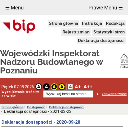
×
☰ Menu
Prawe Menu ☰
Wojewódzki
Strona główna
Instrukcja
Redakcja
Inspektorat
Nadzoru
Rejestr zmian
Statystyki stron
Budowlanego
w
Deklaracja dostępności
Poznaniu
Powstanie
Wojewódzki Inspektorat
organu
Nadzoru Budowlanego w
Utworzenie
WINB
Poznaniu
w
Poznaniu
Przedmiot
A
A+
A++
i
A
A
A
A
Piątek 07.08.2026
zakres
Wyszukiwanie treści w
zaawansowane
działania
serwisie:
nadzoru
budowlanego
Strona główna
Dostępność
Deklaracja dostępności
Ochrona
Deklaracja dostępności - 2021-03-23
Danych
Osobowych
Deklaracja dostępności - 2020-09-28
O