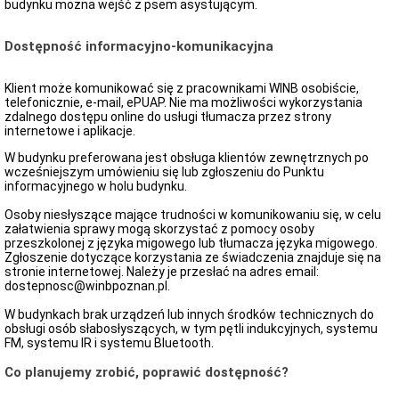
budynku można wejść z psem asystującym.
Dostępność informacyjno-komunikacyjna
Klient może komunikować się z pracownikami WINB osobiście,
telefonicznie, e-mail, ePUAP. Nie ma możliwości wykorzystania
zdalnego dostępu online do usługi tłumacza przez strony
internetowe i aplikacje.
W budynku preferowana jest obsługa klientów zewnętrznych po
wcześniejszym umówieniu się lub zgłoszeniu do Punktu
informacyjnego w holu budynku.
Osoby niesłyszące mające trudności w komunikowaniu się, w celu
załatwienia sprawy mogą skorzystać z pomocy osoby
przeszkolonej z języka migowego lub tłumacza języka migowego.
Zgłoszenie dotyczące korzystania ze świadczenia znajduje się na
stronie internetowej. Należy je przesłać na adres email:
dostepnosc@winbpoznan.pl.
W budynkach brak urządzeń lub innych środków technicznych do
obsługi osób słabosłyszących, w tym pętli indukcyjnych, systemu
FM, systemu IR i systemu Bluetooth.
Co planujemy zrobić, poprawić dostępność?