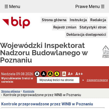
×
☰ Menu
Prawe Menu ☰
Wojewódzki
Strona główna
Instrukcja
Redakcja
Inspektorat
Nadzoru
Rejestr zmian
Statystyki stron
Budowlanego
w
Deklaracja dostępności
Poznaniu
Powstanie
Wojewódzki Inspektorat
organu
Nadzoru Budowlanego w
Utworzenie
WINB
Poznaniu
w
Poznaniu
Przedmiot
A
A+
A++
i
A
A
A
A
Niedziela 09.08.2026
zakres
Wyszukiwanie treści w
zaawansowane
działania
serwisie:
nadzoru
budowlanego
Strona główna
Kontrole
Ochrona
Kontrole przeprowadzone przez WINB w Poznaniu
Danych
Osobowych
Kontrole przeprowadzone przez WINB w Poznaniu
O