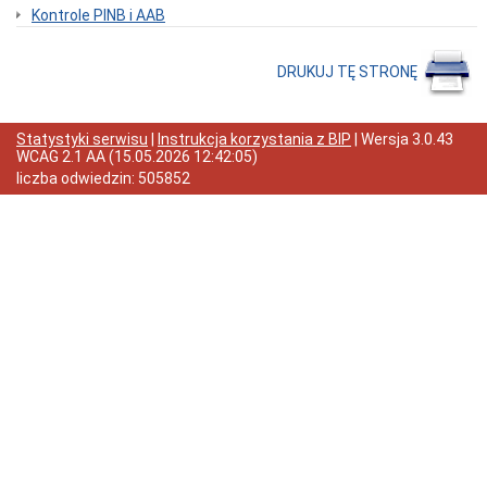
Inspektoracie
Kontrole PINB i AAB
Dane
adresowe
DRUKUJ TĘ STRONĘ
Godziny
urzędowania
Struktura
Statystyki serwisu
|
Instrukcja korzystania z BIP
| Wersja
3.0.43
Inspektoratu
WCAG 2.1 AA
(
15.05.2026 12:42:05
)
Kierownictwo
liczba odwiedzin:
505852
Inspektoratu
Powiatowe
Inspektoraty
Nadzoru
Budowlanego
woj.
wlkp.
Dane
teleadresowe
PINB
woj.
wielkopolskiego
Aktualności,
komunikaty,
obwieszczenia
Komunikaty