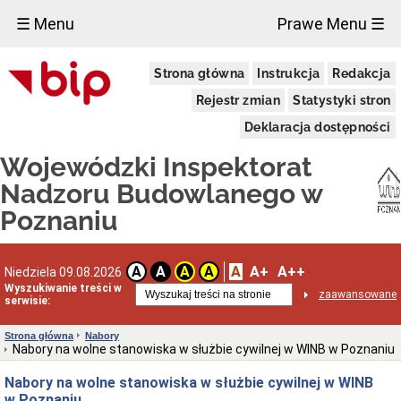
×
☰ Menu
Prawe Menu ☰
Wojewódzki
Strona główna
Instrukcja
Redakcja
Inspektorat
Nadzoru
Rejestr zmian
Statystyki stron
Budowlanego
w
Deklaracja dostępności
Poznaniu
Powstanie
Wojewódzki Inspektorat
organu
Nadzoru Budowlanego w
Utworzenie
WINB
Poznaniu
w
Poznaniu
Przedmiot
A
A+
A++
i
A
A
A
A
Niedziela 09.08.2026
zakres
Wyszukiwanie treści w
zaawansowane
działania
serwisie:
nadzoru
budowlanego
Strona główna
Nabory
Ochrona
Nabory na wolne stanowiska w służbie cywilnej w WINB w Poznaniu
Danych
Osobowych
Nabory na wolne stanowiska w służbie cywilnej w WINB
w Poznaniu
O