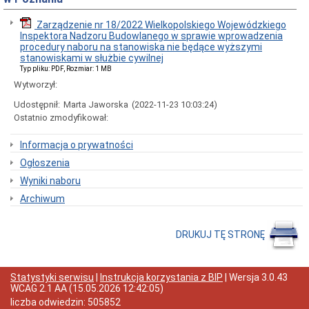
Inspektoracie
Dane
Zarządzenie nr 18/2022 Wielkopolskiego Wojewódzkiego
adresowe
Inspektora Nadzoru Budowlanego w sprawie wprowadzenia
procedury naboru na stanowiska nie będące wyższymi
Godziny
stanowiskami w służbie cywilnej
urzędowania
Typ pliku: PDF, Rozmiar: 1 MB
Struktura
Wytworzył:
Inspektoratu
Udostępnił:
Marta Jaworska
(2022-11-23 10:03:24)
Kierownictwo
Ostatnio zmodyfikował:
Inspektoratu
Powiatowe
Informacja o prywatności
Inspektoraty
Nadzoru
Ogłoszenia
Budowlanego
woj.
Wyniki naboru
wlkp.
Archiwum
Dane
teleadresowe
PINB
DRUKUJ TĘ STRONĘ
woj.
wielkopolskiego
Aktualności,
komunikaty,
Statystyki serwisu
|
Instrukcja korzystania z BIP
| Wersja
3.0.43
obwieszczenia
WCAG 2.1 AA
(
15.05.2026 12:42:05
)
liczba odwiedzin:
505852
Komunikaty