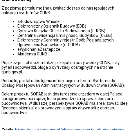
-
stan
Z poziomu portalu można uzyskać dostęp do następujących
na
aplikacji i systemów GUNB:
01.01.2021
r.
eBudownictwo Wnioski
Elektroniczny Dziennik Budowy (EDB)
Wniosek
Cyfrowa Książka Obiektu Budowlanego (c-KOB)
o
Centralna Ewidencja Emisyjności Budynków (CEEB)
zapewnienie
Elektroniczny Centralny rejestr Osób Posiadających
dostępności
Uprawnienia Budowlane (e-CRUB)
cyfrowej
eWykonaniaZastępcze
Wniosek
Akademia GUNB
o
zapewnienie
Poprzez portal można także przejść do bazy wiedzy GUNB, listy
dostępności
pytań i odpowiedzi, bloga o cyfryzacji dostępnych na stronie
architektonicznej
gunb.gov.pl.
lub
Ponadto, portal udostępnia informacje na temat Systemu do
informacyjno-
Obsługi Postępowań Administracyjnych w Budownictwie (SOPAB).
komunikacyjnej
Zgłoszenie
Celem projektu SOPAB jest dostarczenie urzędom w całej Polsce
dotyczące
oprogramowania i sprzętu do prowadzenia spraw z obszaru
korzystania
budownictwa. W dłuższej perspektywie SOPAB ma zrealizować ideę
ze
"jednego okienka" do prowadzenia spraw obywateli z obszaru
świadczenia
budownictwa.
ETR
-
informacja