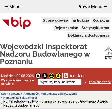
×
☰ Menu
Prawe Menu ☰
Wojewódzki
Strona główna
Instrukcja
Redakcja
Inspektorat
Nadzoru
Rejestr zmian
Statystyki stron
Budowlanego
w
Deklaracja dostępności
Poznaniu
Powstanie
Wojewódzki Inspektorat
organu
Nadzoru Budowlanego w
Utworzenie
WINB
Poznaniu
w
Poznaniu
Przedmiot
A
A+
A++
i
A
A
A
A
Niedziela 09.08.2026
zakres
Wyszukiwanie treści w
zaawansowane
działania
serwisie:
nadzoru
budowlanego
Strona główna
Aktualności, komunikaty, obwieszczenia
Ochrona
Komunikaty i aktualności
Danych
Portal eBudownictwo – brama cyfrowych usług Głównego Urzędu
Osobowych
Nadzoru Budowlanego
O