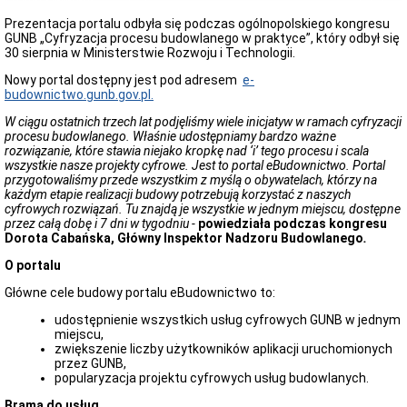
i
aktualności
Prezentacja portalu odbyła się podczas ogólnopolskiego kongresu
GUNB „Cyfryzacja procesu budowlanego w praktyce”, który odbył się
Obwieszczenia
30 sierpnia w Ministerstwie Rozwoju i Technologii.
Dostępność
Nowy portal dostępny jest pod adresem
e-
Deklaracja
budownictwo.gunb.gov.pl.
dostępności
W ciągu ostatnich trzech lat podjęliśmy wiele inicjatyw w ramach cyfryzacji
Koordynator
procesu budowlanego. Właśnie udostępniamy bardzo ważne
ds.
rozwiązanie, które stawia niejako kropkę nad ‘i’ tego procesu i scala
dostępności
wszystkie nasze projekty cyfrowe. Jest to portal eBudownictwo. Portal
Plan
przygotowaliśmy przede wszystkim z myślą o obywatelach, którzy na
działań
każdym etapie realizacji budowy potrzebują korzystać z naszych
-
cyfrowych rozwiązań. Tu znajdą je wszystkie w jednym miejscu, dostępne
zapewnienie
przez całą dobę i 7 dni w tygodniu
-
powiedziała podczas kongresu
dostępności
Dorota Cabańska, Główny Inspektor Nadzoru Budowlanego
.
osobom
ze
O portalu
szczególnymi
potrzebami
Główne cele budowy portalu eBudownictwo to:
Raport
udostępnienie wszystkich usług cyfrowych GUNB w jednym
o
miejscu,
stanie
zwiększenie liczby użytkowników aplikacji uruchomionych
zapewnienia
przez GUNB,
dostępności
popularyzacja projektu cyfrowych usług budowlanych.
podmiotu
publicznego
Brama do usług