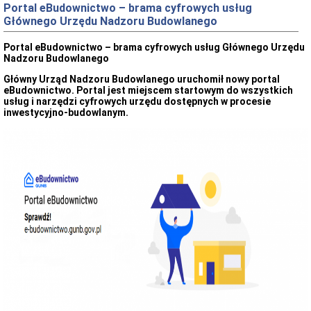
Portal eBudownictwo – brama cyfrowych usług
Inspektoracie
Głównego Urzędu Nadzoru Budowlanego
Dane
adresowe
Portal eBudownictwo – brama cyfrowych usług Głównego Urzędu
Godziny
Nadzoru Budowlanego
urzędowania
Główny Urząd Nadzoru Budowlanego uruchomił nowy portal
Struktura
eBudownictwo. Portal jest miejscem startowym do wszystkich
Inspektoratu
usług i narzędzi cyfrowych urzędu dostępnych w procesie
Kierownictwo
inwestycyjno-budowlanym.
Inspektoratu
Powiatowe
Inspektoraty
Nadzoru
Budowlanego
woj.
wlkp.
Dane
teleadresowe
PINB
woj.
wielkopolskiego
Aktualności,
komunikaty,
obwieszczenia
Komunikaty